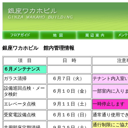
銀座ワカホビル 館内管理情報
項 目
日 時
注意
６月メンテナンス
ガラス清掃
６月７日（火）
テナント内入室
設備巡回点検・メー
６月１０日（金）
一部室内に入り
タ検針
エレベータ点検
９月１１日（土）
一時停止します
受変電設備点検
６月１６日（日）
通常通り使用で
通行制限にご協
共用部床定期清掃
９月２５日（土）