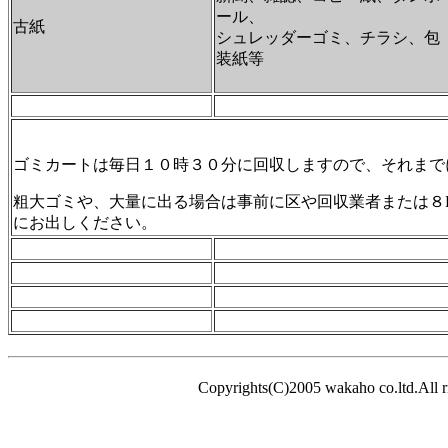
ール、
古紙
シュレッダーゴミ、チラシ、包
装紙等
ゴミカートは毎日１０時３０分に回収しますので、それまで
粗大ゴミや、大量に出る場合は事前に区や回収業者または８
にお出しください。
Copyrights(C)2005 wakaho co.ltd.All ri