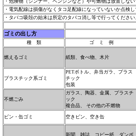
・危険物（シンナー、ベンジンなど）や可燃物は放置しない
・電気配線は損傷がなくタコ足配線になっていないか点検し
・タバコ吸殻の始末は所定のタバコ消し等で行ってください
ゴミの出し方
種 類
ゴ ミ 例
燃えるゴミ
紙類、食べ物、木片
PETボトル、弁当ガラ、プラス
プラスチック系ゴミ
チック
包装
ガラス、陶器、金属、プラスチ
不燃ごみ
ック
複合品、 その他の不燃物
ビン・缶ゴミ
空きビン、空き缶
新聞、雑誌、コピー紙、ダンボ